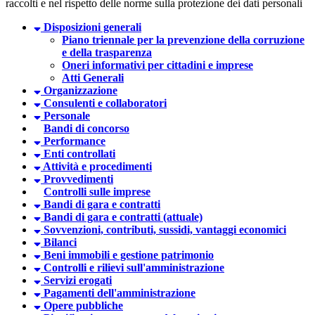
raccolti e nel rispetto delle norme sulla protezione dei dati personali
Disposizioni generali
Piano triennale per la prevenzione della corruzione
e della trasparenza
Oneri informativi per cittadini e imprese
Atti Generali
Organizzazione
Consulenti e collaboratori
Personale
Bandi di concorso
Performance
Enti controllati
Attività e procedimenti
Provvedimenti
Controlli sulle imprese
Bandi di gara e contratti
Bandi di gara e contratti (attuale)
Sovvenzioni, contributi, sussidi, vantaggi economici
Bilanci
Beni immobili e gestione patrimonio
Controlli e rilievi sull'amministrazione
Servizi erogati
Pagamenti dell'amministrazione
Opere pubbliche